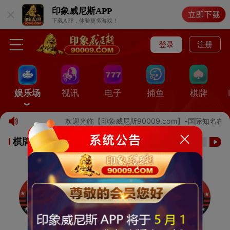
印象威尼斯
APP
下载APP，体验更多游戏！
登录
注册
娱乐场
视讯
电子
捕鱼
棋牌
欢迎光临【印象威尼斯90009.com】-国际知
棋牌游戏